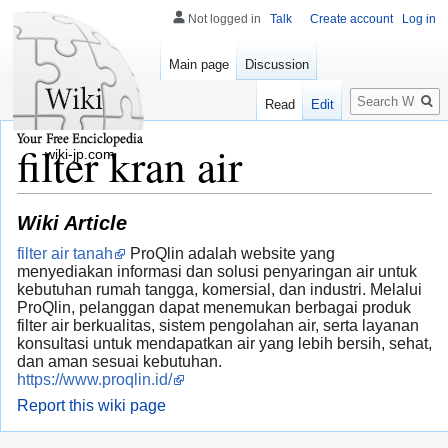
Not logged in
Talk
Create account
Log in
Main page
Discussion
Search
Read
Edit
filter kran air
wiki-jp.com
Wiki Article
filter air tanah
ProQlin adalah website yang
menyediakan informasi dan solusi penyaringan air untuk
kebutuhan rumah tangga, komersial, dan industri. Melalui
ProQlin, pelanggan dapat menemukan berbagai produk
filter air berkualitas, sistem pengolahan air, serta layanan
konsultasi untuk mendapatkan air yang lebih bersih, sehat,
dan aman sesuai kebutuhan.
https://www.proqlin.id/
Report this wiki page