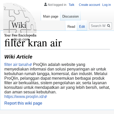
Not logged in
Talk
Create account
Log in
Main page
Discussion
Search
Read
Edit
filter kran air
wiki-jp.com
Wiki Article
filter air tanah
ProQlin adalah website yang
menyediakan informasi dan solusi penyaringan air untuk
kebutuhan rumah tangga, komersial, dan industri. Melalui
ProQlin, pelanggan dapat menemukan berbagai produk
filter air berkualitas, sistem pengolahan air, serta layanan
konsultasi untuk mendapatkan air yang lebih bersih, sehat,
dan aman sesuai kebutuhan.
https://www.proqlin.id/
Report this wiki page