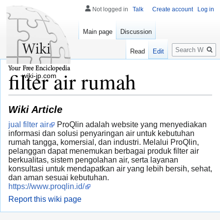
Not logged in
Talk
Create account
Log in
Main page
Discussion
Search
Read
Edit
filter air rumah
wiki-jp.com
Wiki Article
jual filter air
ProQlin adalah website yang menyediakan
informasi dan solusi penyaringan air untuk kebutuhan
rumah tangga, komersial, dan industri. Melalui ProQlin,
pelanggan dapat menemukan berbagai produk filter air
berkualitas, sistem pengolahan air, serta layanan
konsultasi untuk mendapatkan air yang lebih bersih, sehat,
dan aman sesuai kebutuhan.
https://www.proqlin.id/
Report this wiki page