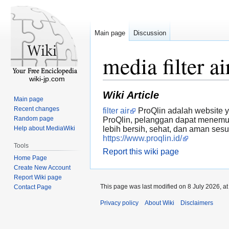
Main page
Discussion
media filter ai
wiki-jp.com
Wiki Article
Main page
Recent changes
filter air
ProQlin adalah website y
Random page
ProQlin, pelanggan dapat menemukan
Help about MediaWiki
lebih bersih, sehat, dan aman ses
https://www.proqlin.id/
Tools
Report this wiki page
Home Page
Create New Account
Report Wiki page
This page was last modified on 8 July 2026, at
Contact Page
Privacy policy
About Wiki
Disclaimers