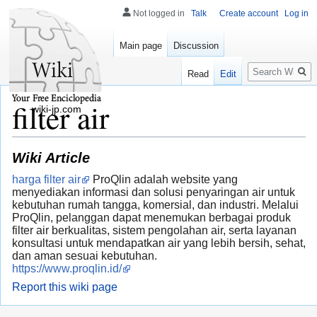
Not logged in
Talk
Create account
Log in
Main page
Discussion
Search
Read
Edit
filter air
wiki-jp.com
Wiki Article
harga filter air
ProQlin adalah website yang
menyediakan informasi dan solusi penyaringan air untuk
kebutuhan rumah tangga, komersial, dan industri. Melalui
ProQlin, pelanggan dapat menemukan berbagai produk
filter air berkualitas, sistem pengolahan air, serta layanan
konsultasi untuk mendapatkan air yang lebih bersih, sehat,
dan aman sesuai kebutuhan.
https://www.proqlin.id/
Report this wiki page