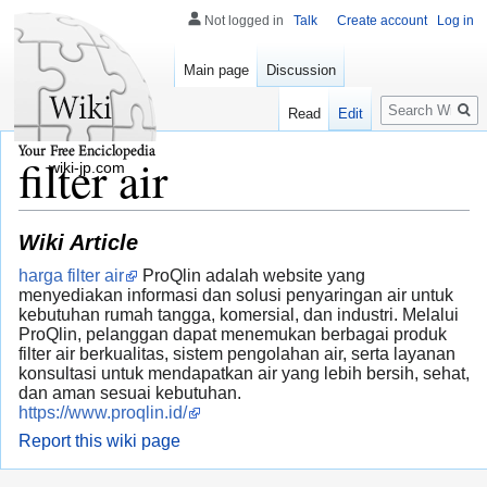
Not logged in
Talk
Create account
Log in
Main page
Discussion
Search
Read
Edit
filter air
wiki-jp.com
Wiki Article
harga filter air
ProQlin adalah website yang
menyediakan informasi dan solusi penyaringan air untuk
kebutuhan rumah tangga, komersial, dan industri. Melalui
ProQlin, pelanggan dapat menemukan berbagai produk
filter air berkualitas, sistem pengolahan air, serta layanan
konsultasi untuk mendapatkan air yang lebih bersih, sehat,
dan aman sesuai kebutuhan.
https://www.proqlin.id/
Report this wiki page